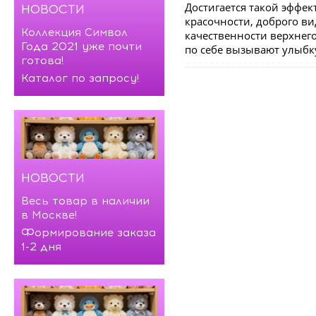
Достигается такой эффек
НОВОСТИ
красочности, доброго в
Коллекция Символ
качественности верхнего
Года 2021 уже почти
по себе вызывают улыбк
готова!
Каталог по запросу!
НОВОСТИ
Весь товар в наличии
в Москве!
Формирование заказа
1-2 дня