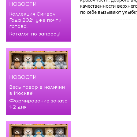
НОВОСТИ
качественности верхнего
по себе вызывают улыбк
Коллекция Символ
Года 2021 уже почти
готова!
Каталог по запросу!
НОВОСТИ
Весь товар в наличии
в Москве!
Формирование заказа
1-2 дня