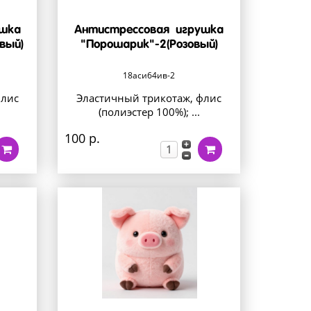
ушка
Антистрессовая игрушка
вый)
"Порошарик"-2(Розовый)
18аси64ив-2
флис
Эластичный трикотаж, флис
(полиэстер 100%); ...
100 р.