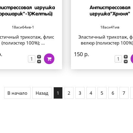
истрессовая игрушка
Антистрессовая
орошарик"-1(Желтый)
игрушка"Хрюня"
18аси64ив-1
18аси41ив
стичный трикотаж, флис
Эластичный трикотаж, ф
(полиэстер 100%); ...
велюр (полиэстер 100%); 
.
150 р.
В начало
Назад
1
2
3
4
5
6
7