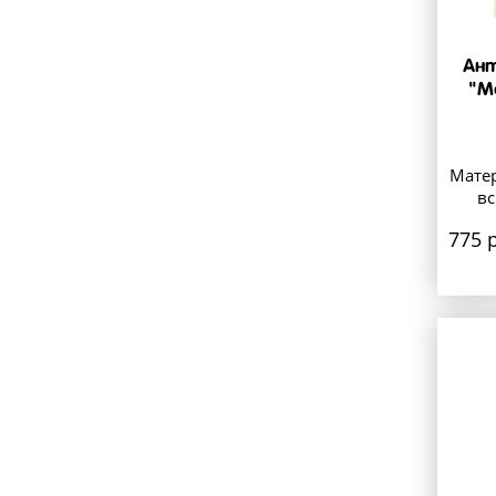
Ант
"М
Матер
в
775 р