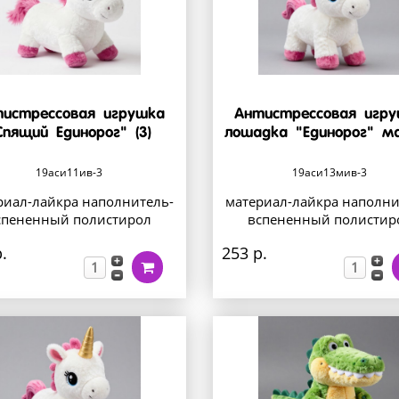
истрессовая игрушка
Антистрессовая игр
Спящий Единорог" (3)
лошадка "Единорог" ма
19аси11ив-3
19аси13мив-3
риал-лайкра наполнитель-
материал-лайкра наполни
спененный полистирол
вспененный полистир
.
253 р.