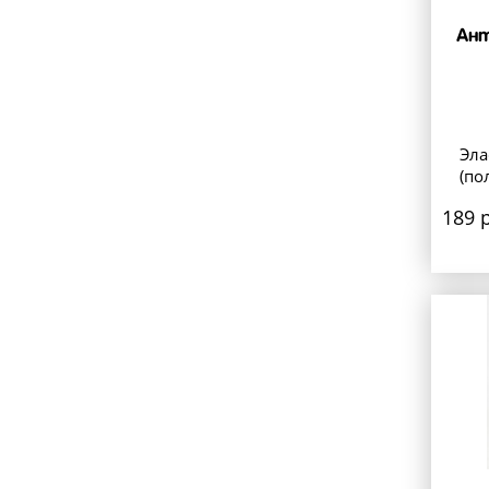
Ант
Эла
(по
189 р