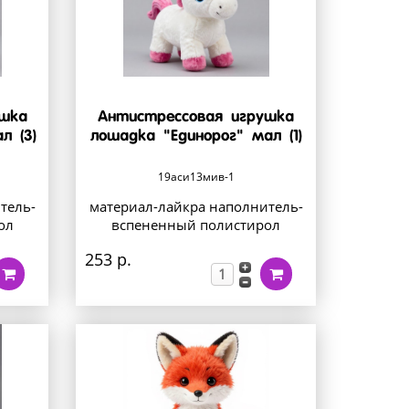
ушка
Антистрессовая игрушка
л (3)
лошадка "Единорог" мал (1)
19аси13мив-1
тель-
материал-лайкра наполнитель-
ол
вспененный полистирол
253 р.