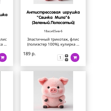
Антистрессовая игрушка
ушка
"Свинка Мила"6
(Зеленый.Полосатый)
18аси65ив-6
флис
Эластичный трикотаж, флис
 ...
(полиэстер 100%), кулирка ...
189 р.