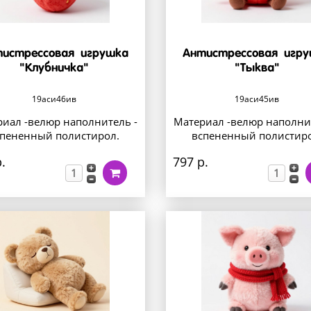
истрессовая игрушка
Антистрессовая игр
"Клубничка"
"Тыква"
19аси46ив
19аси45ив
иал -велюр наполнитель -
Материал -велюр наполни
спененный полистирол.
вспененный полистиро
.
797 р.