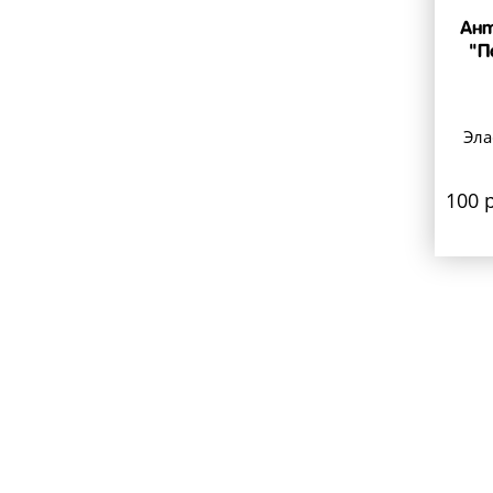
Ант
"П
Эла
100 р