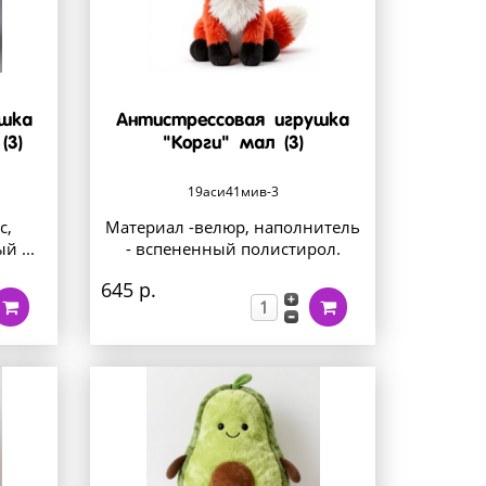
ушка
Антистрессовая игрушка
(3)
"Корги" мал (3)
19аси41мив-3
с,
Материал -велюр, наполнитель
й ...
- вспененный полистирол.
645 р.