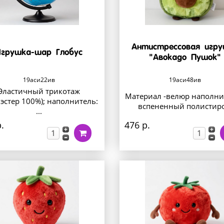
Антистрессовая игр
грушка-шар Глобус
"Авокадо Пушок"
19аси22ив
19аси48ив
Эластичный трикотаж
Материал -велюр наполни
эстер 100%); наполнитель:
вспененный полистиро
...
.
476 р.