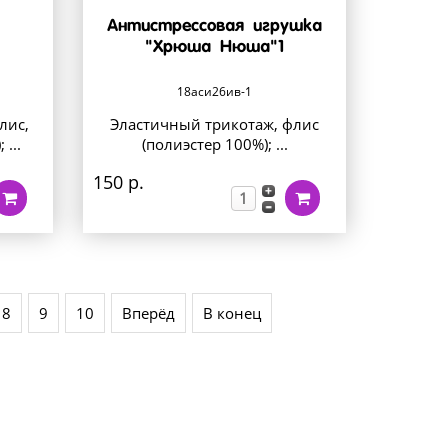
Антистрессовая игрушка
"Хрюша Нюша"1
18аси26ив-1
лис,
Эластичный трикотаж, флис
...
(полиэстер 100%); ...
150 р.
8
9
10
Вперёд
В конец