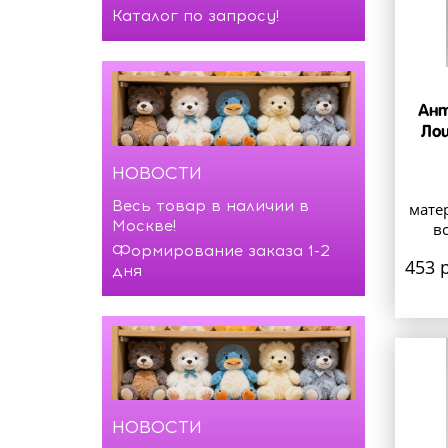
Каталог по запросу!
Ант
Ло
НОВОСТИ
Весь товар в наличии в
мате
Москве!
в
Формирование заказа 1-2
453 р
дня
НОВОСТИ