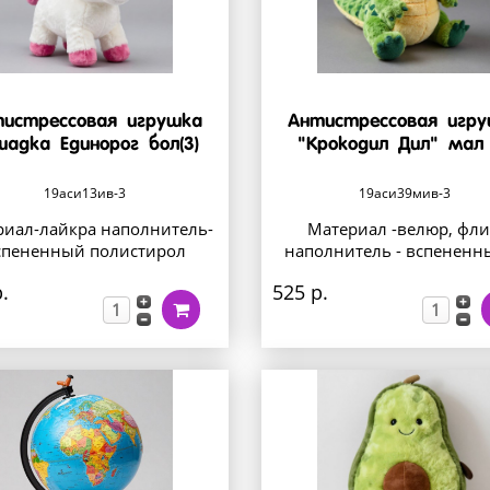
истрессовая игрушка
Антистрессовая игр
шадка Единорог бол(3)
"Крокодил Дил" мал 
19аси13ив-3
19аси39мив-3
риал-лайкра наполнитель-
Материал -велюр, фли
спененный полистирол
наполнитель - вспененны
.
525 р.