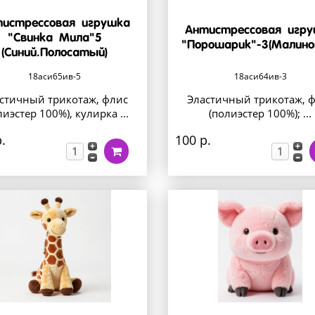
истрессовая игрушка
Антистрессовая игр
"Свинка Мила"5
"Порошарик"-3(Малино
(Синий.Полосатый)
18аси65ив-5
18аси64ив-3
стичный трикотаж, флис
Эластичный трикотаж, 
лиэстер 100%), кулирка ...
(полиэстер 100%); ...
.
100 р.