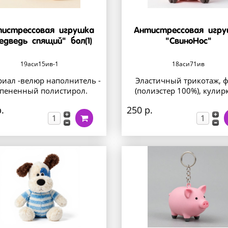
истрессовая игрушка
Антистрессовая игр
едведь спящий" бол(1)
"СвиноНос"
19аси15ив-1
18аси71ив
иал -велюр наполнитель -
Эластичный трикотаж, 
спененный полистирол.
(полиэстер 100%), кулирка
.
250 р.