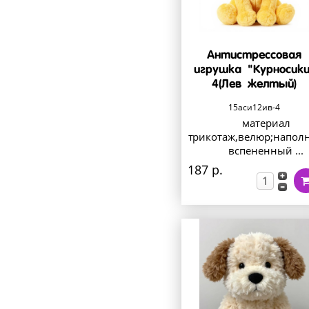
Антистрессовая
игрушка "Курносики
4(Лев желтый)
15аси12ив-4
материал
трикотаж,велюр;напол
вспененный ...
187 р.