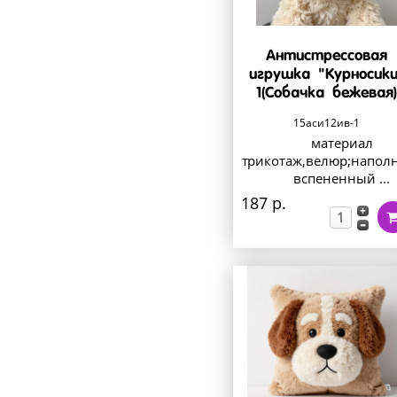
Антистрессовая
игрушка "Курносики
1(Собачка бежевая
15аси12ив-1
материал
трикотаж,велюр;напол
вспененный ...
187 р.