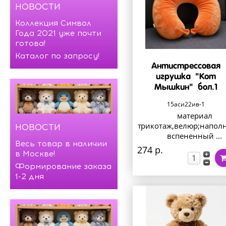
НОВОСТИ
Коллекция Символ
Года 2021 уже почти
готова!
Каталог по запросу!
Антистрессовая
игрушка "Кот
Мышкин" бол.1
15аси22ив-1
материал
трикотаж,велюр;напол
НОВОСТИ
вспененный ...
Весь товар в наличии
274 р.
в Москве!
Формирование заказа
1-2 дня