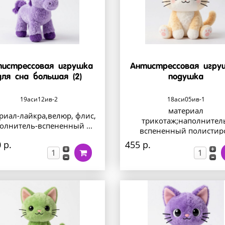
истрессовая игрушка
Антистрессовая игру
для сна большая (2)
подушка
19аси12ив-2
18аси05ив-1
материал
риал-лайкра,велюр, флис,
трикотаж;наполнител
олнитель-вспененный ...
вспененный полистир
 р.
455 р.