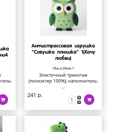
Антистрессовая игрушка
ушка
"Совушка плюшка" 1(Хочу
ни4
любви)
18аси34ив-1
ж
Эластичный трикотаж
итель:
(полиэстер 100%); наполнитель:
...
241 р.