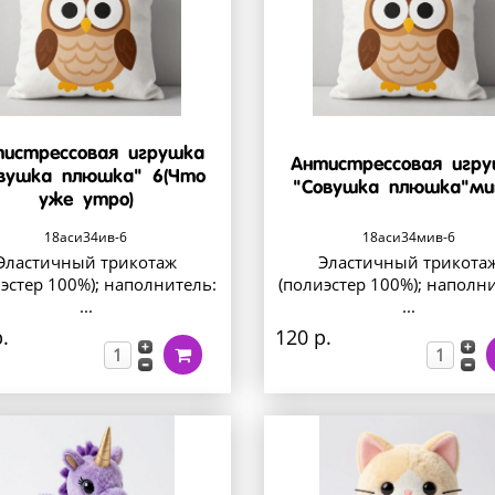
истрессовая игрушка
Антистрессовая игр
вушка плюшка" 6(Что
"Совушка плюшка"ми
уже утро)
18аси34ив-6
18аси34мив-6
Эластичный трикотаж
Эластичный трикота
эстер 100%); наполнитель:
(полиэстер 100%); наполн
...
...
.
120 р.