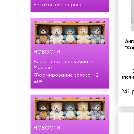
Каталог по запросу!
Ант
"Со
НОВОСТИ
Весь товар в наличии в
Москве!
Формирование заказа 1-2
(поли
дня
241 р
НОВОСТИ