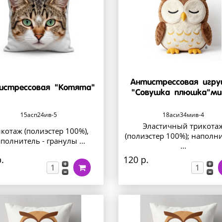
Антистрессовая игр
истрессовая "Котята"
"Совушка плюшка"ми
15асп24ив-5
18аси34мив-4
Эластичный трикота
котаж (полиэстер 100%),
(полиэстер 100%); наполн
полнитель - гранулы ...
...
.
120 р.