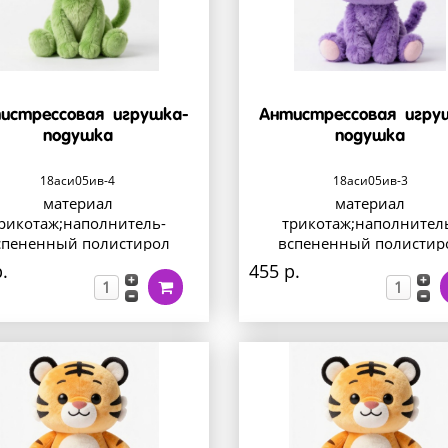
истрессовая игрушка-
Антистрессовая игру
подушка
подушка
18аси05ив-4
18аси05ив-3
материал
материал
рикотаж;наполнитель-
трикотаж;наполнител
спененный полистирол
вспененный полистир
.
455 р.