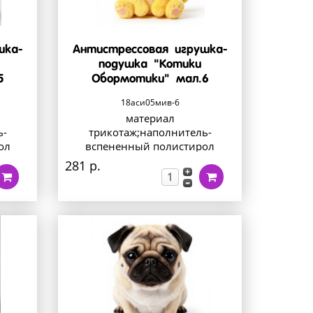
шка-
Антистрессовая игрушка-
подушка "Котики
5
Обормотики" мал.6
18аси05мив-6
материал
ь-
трикотаж;наполнитель-
ол
вспененный полистирол
281 р.