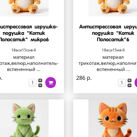
истрессовая игрушка-
Антистрессовая игру
подушка "Котик
подушка "Котик
Полосатик" микро6
Полосатик"6
18аси15сив-6
18аси15ив-6
материал
материал
отаж,велюр,наполнитель-
трикотаж,велюр,наполни
вспененный ...
вспененный ...
.
286 р.