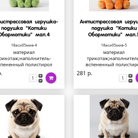
истрессовая игрушка-
Антистрессовая игру
подушка "Котики
подушка "Котики
Обормотики" мал.4
Обормотики" мал.
18аси05мив-4
18аси05мив-5
материал
материал
рикотаж;наполнитель-
трикотаж;наполнител
спененный полистирол
вспененный полистир
.
281 р.