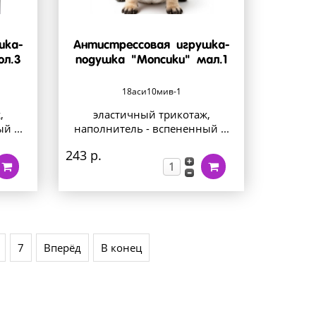
шка-
Антистрессовая игрушка-
ол.3
подушка "Мопсики" мал.1
18аси10мив-1
,
эластичный трикотаж,
й ...
наполнитель - вспененный ...
243 р.
7
Вперёд
В конец