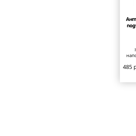
Ант
под
напо
485 р