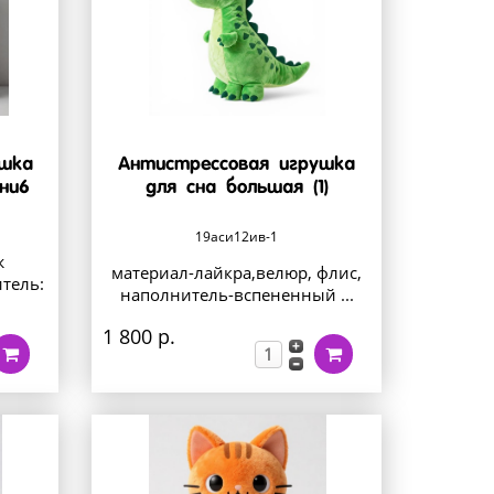
ушка
Антистрессовая игрушка
ни6
для сна большая (1)
19аси12ив-1
ж
материал-лайкра,велюр, флис,
итель:
наполнитель-вспененный ...
1 800 р.