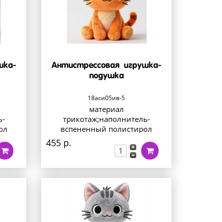
шка-
Антистрессовая игрушка-
подушка
18аси05ив-5
материал
ь-
трикотаж;наполнитель-
ол
вспененный полистирол
455 р.