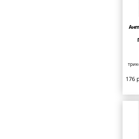
Ант
трик
176 р