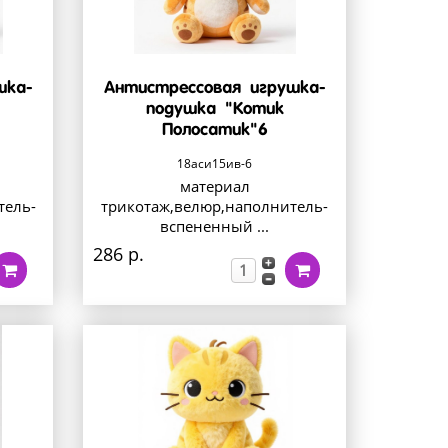
шка-
Антистрессовая игрушка-
подушка "Котик
Полосатик"6
18аси15ив-6
материал
тель-
трикотаж,велюр,наполнитель-
вспененный ...
286 р.