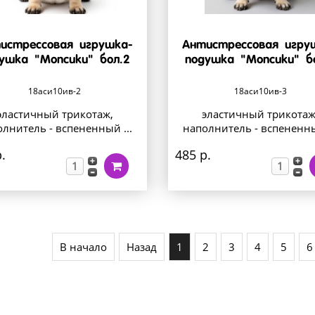
истрессовая игрушка-
Антистрессовая игру
ушка "Мопсики" бол.2
подушка "Мопсики" б
18аси10ив-2
18аси10ив-3
эластичный трикотаж,
эластичный трикотаж
лнитель - вспененный ...
наполнитель - вспененны
.
485 р.
В начало
Назад
1
2
3
4
5
6