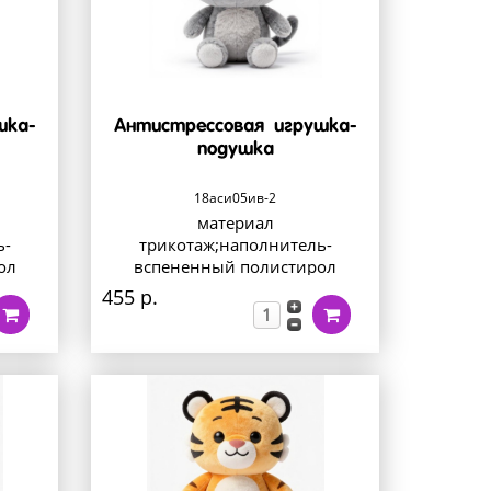
шка-
Антистрессовая игрушка-
подушка
18аси05ив-2
материал
ь-
трикотаж;наполнитель-
ол
вспененный полистирол
455 р.