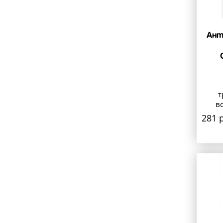
Ант
т
в
281 р