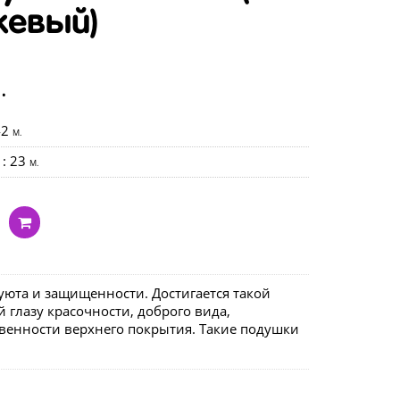
жевый)
.
42
M.
: 23
M.
уюта и защищенности. Достигается такой
 глазу красочности, доброго вида,
венности верхнего покрытия. Такие подушки