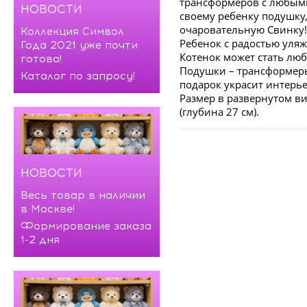
трансформеров с любыми
НОВОСТИ
своему ребенку подушку
очаровательную Свинку
Коллекция Символ
Ребенок с радостью уля
Года 2021 уже почти
Котенок может стать лю
готова!
Подушки – трансформеры 
Каталог по запросу!
подарок украсит интерь
Размер в развернутом ви
(глубина 27 см).
НОВОСТИ
Весь товар в наличии
в Москве!
Формирование заказа
1-2 дня