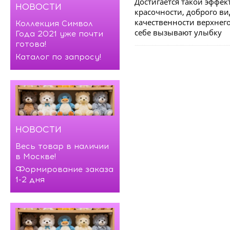
Достигается такой эффек
НОВОСТИ
красочности, доброго в
качественности верхнег
Коллекция Символ
себе вызывают улыбку
Года 2021 уже почти
готова!
Каталог по запросу!
НОВОСТИ
Весь товар в наличии
в Москве!
Формирование заказа
1-2 дня