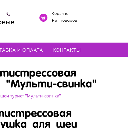
Корзина:
овые.
Нет товаров
ТАВКА И ОПЛАТА
КОНТАКТЫ
нтистрессовая
 "Мульти-свинка"
 шеи турист "Мульти-свинка"
тистрессовая
душка для шеи