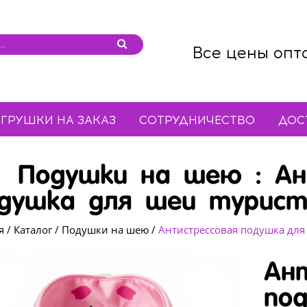
Все цены опт
ГРУШКИ НА ЗАКАЗ
СОТРУДНИЧЕСТВО
ДОС
Подушки на шею : А
душка для шеи турист
я
/
Каталог
/
Подушки на шею
/
Антистрессовая подушка для
Ан
по