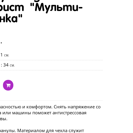
рист "Мульти-
нка"
.
31
CM.
: 34
CM.
пасностью и комфортом. Снять напряжение со
да или машины поможет антистрессовая
овы.
ранулы. Материалом для чехла служит